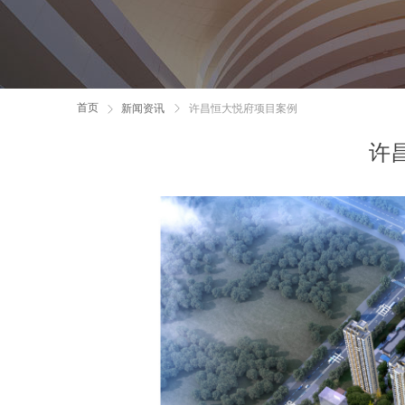
首页
新闻资讯
ꁕ
许昌恒大悦府项目案例
ꁕ
许